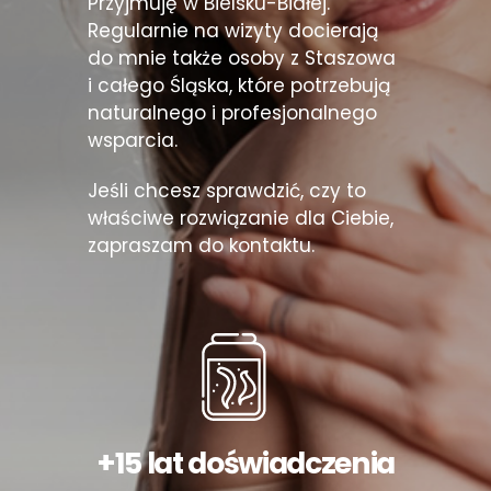
Przyjmuję w Bielsku-Białej.
Regularnie na wizyty docierają
do mnie także osoby z Staszowa
i całego Śląska, które potrzebują
naturalnego i profesjonalnego
wsparcia.
Jeśli chcesz sprawdzić, czy to
właściwe rozwiązanie dla Ciebie,
zapraszam do kontaktu.
+15 lat doświadczenia