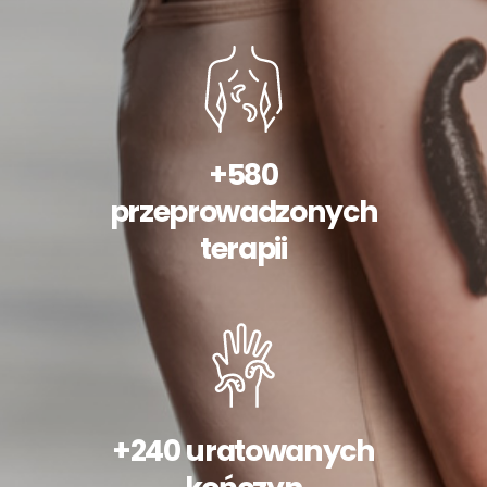
+580
przeprowadzonych
terapii
+240 uratowanych