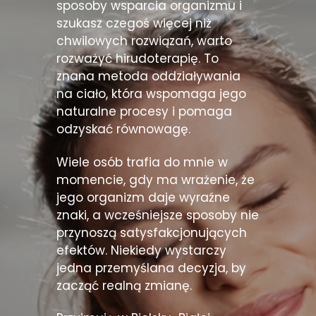
sposoby wsparcia organizmu i
szukasz czegoś więcej niż
chwilowych rozwiązań, warto
rozważyć hirudoterapię. To
znana metoda oddziaływania
na ciało, która wspomaga jego
naturalne procesy i pomaga
odzyskać równowagę.
Wiele osób trafia do mnie w
momencie, gdy ma wrażenie, że
jego organizm daje wyraźne
znaki, a wcześniejsze sposoby nie
przynoszą satysfakcjonujących
efektów. Niekiedy wystarczy
jedna przemyślana decyzja, by
zacząć realną zmianę.