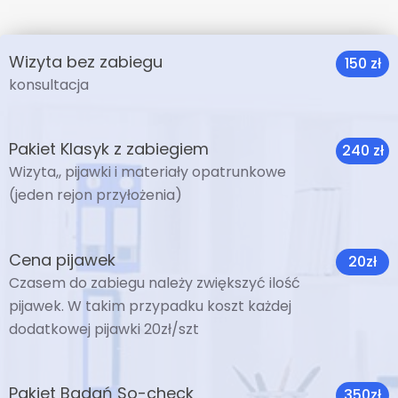
Wizyta bez zabiegu
150 zł
konsultacja
Pakiet Klasyk z zabiegiem
240 zł
Wizyta,, pijawki i materiały opatrunkowe
(jeden rejon przyłożenia)
Cena pijawek
20zł
Czasem do zabiegu należy zwiększyć ilość
pijawek. W takim przypadku koszt każdej
dodatkowej pijawki 20zł/szt
Pakiet Badań So-check
350zł