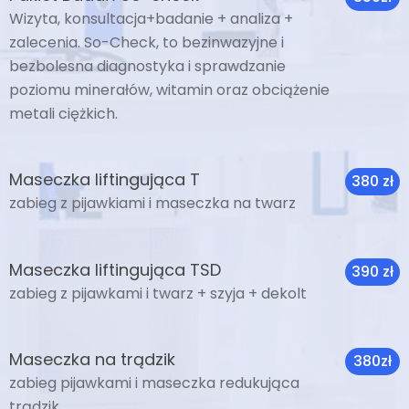
Wizyta, konsultacja+badanie + analiza +
zalecenia. So-Check, to bezinwazyjne i
bezbolesna diagnostyka i sprawdzanie
poziomu minerałów, witamin oraz obciążenie
metali ciężkich.
Maseczka liftingująca T
380 zł
zabieg z pijawkiami i maseczka na twarz
Maseczka liftingująca TSD
390 zł
zabieg z pijawkami i twarz + szyja + dekolt
Maseczka na trądzik
380zł
zabieg pijawkami i maseczka redukująca
trądzik