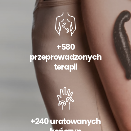
+580
przeprowadzonych
terapii
+240 uratowanych