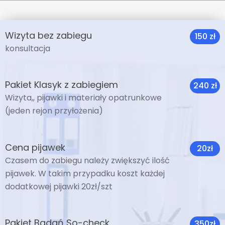
Wizyta bez zabiegu
150 zł
konsultacja
Pakiet Klasyk z zabiegiem
240 zł
Wizyta,, pijawki i materiały opatrunkowe
(jeden rejon przyłożenia)
Cena pijawek
20zł
Czasem do zabiegu należy zwiększyć ilość
pijawek. W takim przypadku koszt każdej
dodatkowej pijawki 20zł/szt
Pakiet Badań So-check
350zł