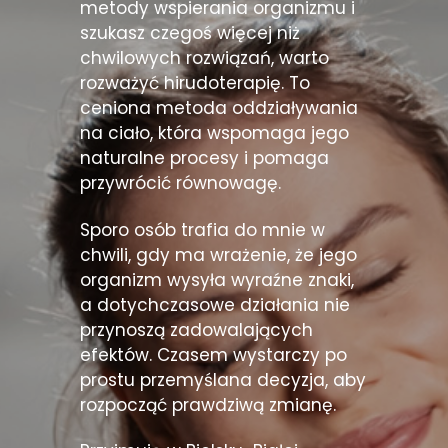
metody wspierania organizmu i
szukasz czegoś więcej niż
chwilowych rozwiązań, warto
rozważyć hirudoterapię. To
ceniona metoda oddziaływania
na ciało, która wspomaga jego
naturalne procesy i pomaga
przywrócić równowagę.
Sporo osób trafia do mnie w
chwili, gdy ma wrażenie, że jego
organizm wysyła wyraźne znaki,
a dotychczasowe działania nie
przynoszą zadowalających
efektów. Czasem wystarczy po
prostu przemyślana decyzja, aby
rozpocząć prawdziwą zmianę.