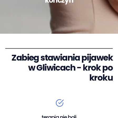
kończyn
Zabieg stawiania pijawek
w Gliwicach - krok po
kroku
terapia nie boli