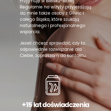
Przyjmuję w Bielsku-Białej.
Regularnie na wizyty przyjeżdżają
do mnie także osoby z Gliwic i
całego Śląska, które szukają
naturalnego i profesjonalnego
wsparcia.
Jeżeli chcesz sprawdzić, czy to
odpowiednie rozwiązanie dla
Ciebie, zapraszam do kontaktu.
+15 lat doświadczenia