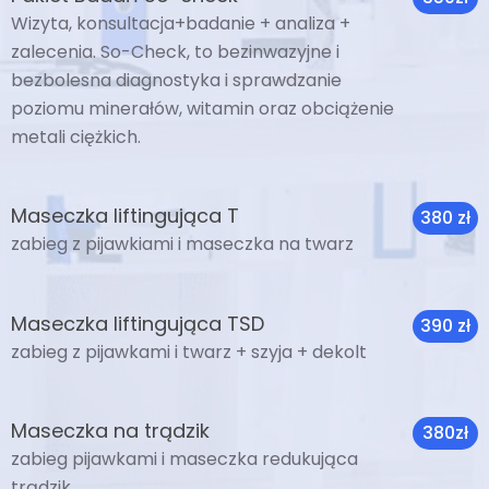
Wizyta, konsultacja+badanie + analiza +
zalecenia. So-Check, to bezinwazyjne i
bezbolesna diagnostyka i sprawdzanie
poziomu minerałów, witamin oraz obciążenie
metali ciężkich.
Maseczka liftingująca T
380 zł
zabieg z pijawkiami i maseczka na twarz
Maseczka liftingująca TSD
390 zł
zabieg z pijawkami i twarz + szyja + dekolt
Maseczka na trądzik
380zł
zabieg pijawkami i maseczka redukująca
trądzik