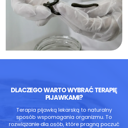
DLACZEGO WARTO WYBRAĆ TERAPIĘ
PIJAWKAMI?
Terapia pijawką lekarską to naturalny
sposób wspomagania organizmu.
To
rozwiązanie dla osób, które pragną poczuć