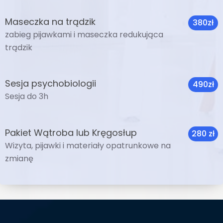
Maseczka na trądzik
380zł
zabieg pijawkami i maseczka redukująca
trądzik
Sesja psychobiologii
490zł
Sesja do 3h
Pakiet Wątroba lub Kręgosłup
280 zł
Wizyta, pijawki i materiały opatrunkowe na
zmianę