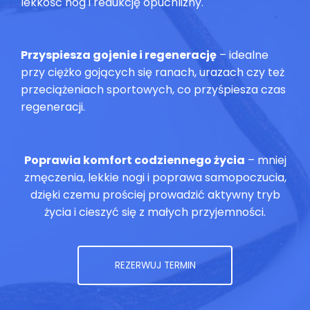
lekkość nóg i redukcję opuchlizny.
Przyspiesza gojenie i regenerację
– idealne
przy ciężko gojących się ranach, urazach czy też
przeciążeniach sportowych, co przyśpiesza czas
regeneracji.
Poprawia komfort codziennego życia
– mniej
zmęczenia, lekkie nogi i poprawa samopoczucia,
dzięki czemu prościej prowadzić aktywny tryb
życia i cieszyć się z małych przyjemności.
REZERWUJ TERMIN