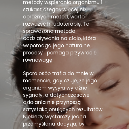
metody wspierania organizmu i
szukasz czegoś więcej niż
doraźnych metod, warto
rozważyć hirudoterapię. To
sprawdzona metoda
oddziaływania na ciało, która
wspomaga jego naturalne
procesy i pomaga przywrócić
równowagę.
Sporo osób trafia do mnie w
momencie, gdy czuje, że jego
organizm wysyła wyraźne
sygnały, a dotychczasowe
działania nie przynoszą
satysfakcjonujących rezultatów.
Niekiedy wystarczy jedna
przemyślana decyzja, by