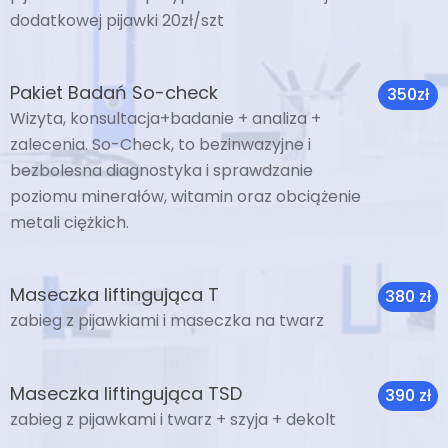
dodatkowej pijawki 20zł/szt
Pakiet Badań So-check
350zł
Wizyta, konsultacja+badanie + analiza +
zalecenia. So-Check, to bezinwazyjne i
bezbolesna diagnostyka i sprawdzanie
poziomu minerałów, witamin oraz obciążenie
metali ciężkich.
Maseczka liftingująca T
380 zł
zabieg z pijawkiami i maseczka na twarz
Maseczka liftingująca TSD
390 zł
zabieg z pijawkami i twarz + szyja + dekolt