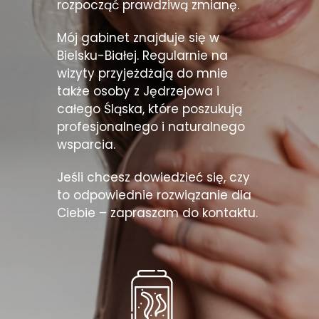
rozpocząć prawdziwą zmianę.
Mój gabinet znajduje się w
Bielsku-Białej. Regularnie na
wizyty przyjeżdżają do mnie
także osoby z Jędrzejowa i
całego Śląska, które poszukują
profesjonalnego i naturalnego
wsparcia.
Jeśli chcesz dowiedzieć się, czy
to odpowiednie rozwiązanie dla
Ciebie – zapraszam do kontaktu.