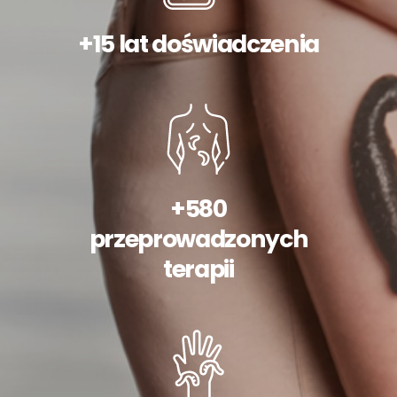
+15 lat doświadczenia
+580
przeprowadzonych
terapii